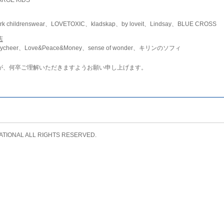
childrenswear、LOVETOXIC、kladskap、by loveit、Lindsay、BLUE CROSS
店
ycheer、Love&Peace&Money、sense of wonder、キリンのソフィ
が、何卒ご理解いただきますようお願い申し上げます。