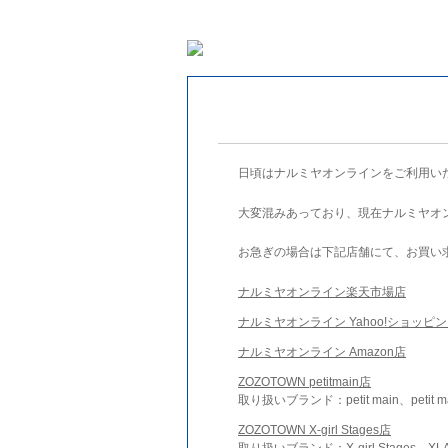
日頃はナルミヤオンラインをご利用い
大変混みあっており、現在ナルミヤオ
お急ぎの場合は下記店舗にて、お買い
ナルミヤオンライン楽天市場店
ナルミヤオンライン Yahoo!ショッピ
ナルミヤオンライン Amazon店
ZOZOTOWN petitmain店
取り扱いブランド：petit main、petit m
ZOZOTOWN X-girl Stages店
取り扱いブランド：X-girl Stages、XLA