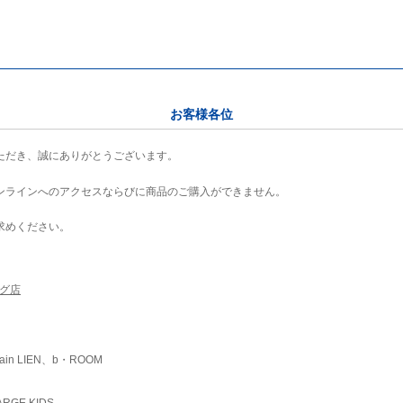
お客様各位
ただき、誠にありがとうございます。
ンラインへのアクセスならびに商品のご購入ができません。
求めください。
ング店
ain LIEN、b・ROOM
RGE KIDS