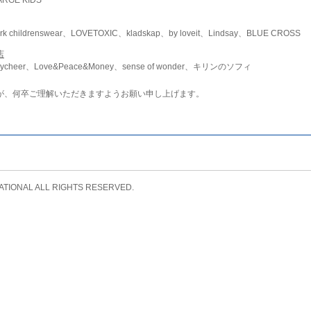
childrenswear、LOVETOXIC、kladskap、by loveit、Lindsay、BLUE CROSS
店
ycheer、Love&Peace&Money、sense of wonder、キリンのソフィ
が、何卒ご理解いただきますようお願い申し上げます。