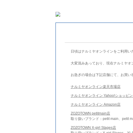
日頃はナルミヤオンラインをご利用い
大変混みあっており、現在ナルミヤオ
お急ぎの場合は下記店舗にて、お買い
ナルミヤオンライン楽天市場店
ナルミヤオンライン Yahoo!ショッピ
ナルミヤオンライン Amazon店
ZOZOTOWN petitmain店
取り扱いブランド：petit main、petit m
ZOZOTOWN X-girl Stages店
取り扱いブランド：X-girl Stages、XLA