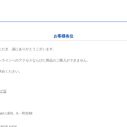
お客様各位
ただき、誠にありがとうございます。
ンラインへのアクセスならびに商品のご購入ができません。
求めください。
ング店
ain LIEN、b・ROOM
RGE KIDS