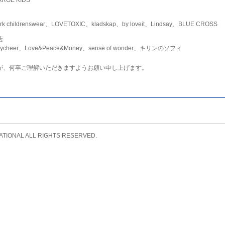
childrenswear、LOVETOXIC、kladskap、by loveit、Lindsay、BLUE CROSS
店
ycheer、Love&Peace&Money、sense of wonder、キリンのソフィ
が、何卒ご理解いただきますようお願い申し上げます。