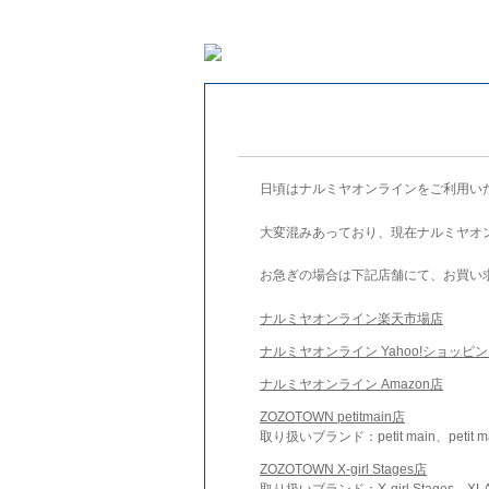
日頃はナルミヤオンラインをご利用い
大変混みあっており、現在ナルミヤオ
お急ぎの場合は下記店舗にて、お買い
ナルミヤオンライン楽天市場店
ナルミヤオンライン Yahoo!ショッピ
ナルミヤオンライン Amazon店
ZOZOTOWN petitmain店
取り扱いブランド：petit main、petit m
ZOZOTOWN X-girl Stages店
取り扱いブランド：X-girl Stages、XLA