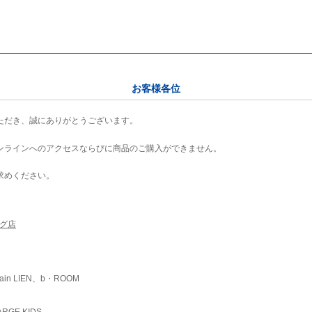
お客様各位
ただき、誠にありがとうございます。
ンラインへのアクセスならびに商品のご購入ができません。
求めください。
ング店
ain LIEN、b・ROOM
RGE KIDS