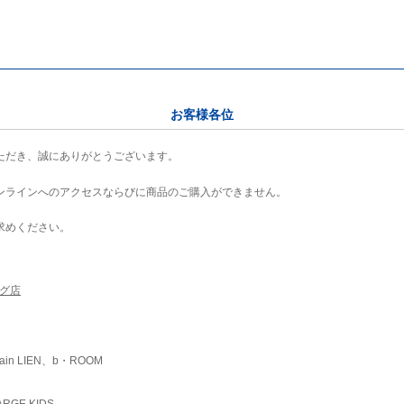
お客様各位
ただき、誠にありがとうございます。
ンラインへのアクセスならびに商品のご購入ができません。
求めください。
ング店
ain LIEN、b・ROOM
RGE KIDS