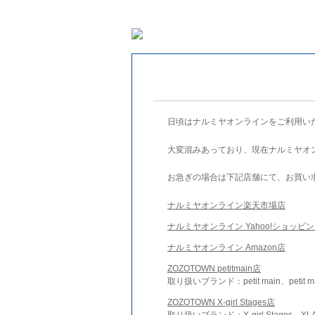
日頃はナルミヤオンラインをご利用い
大変混みあっており、現在ナルミヤオ
お急ぎの場合は下記店舗にて、お買い
ナルミヤオンライン楽天市場店
ナルミヤオンライン Yahoo!ショッピ
ナルミヤオンライン Amazon店
ZOZOTOWN petitmain店
取り扱いブランド：petit main、petit m
ZOZOTOWN X-girl Stages店
取り扱いブランド：X-girl Stages、XLA