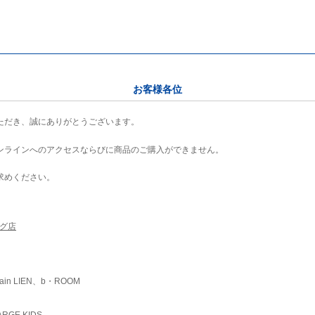
お客様各位
ただき、誠にありがとうございます。
ンラインへのアクセスならびに商品のご購入ができません。
求めください。
ング店
ain LIEN、b・ROOM
RGE KIDS