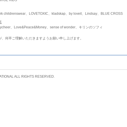
childrenswear、LOVETOXIC、kladskap、by loveit、Lindsay、BLUE CROSS
店
ycheer、Love&Peace&Money、sense of wonder、キリンのソフィ
が、何卒ご理解いただきますようお願い申し上げます。