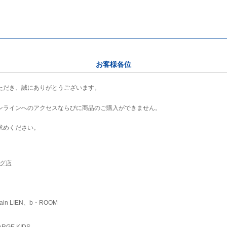
お客様各位
ただき、誠にありがとうございます。
ンラインへのアクセスならびに商品のご購入ができません。
求めください。
ング店
ain LIEN、b・ROOM
RGE KIDS