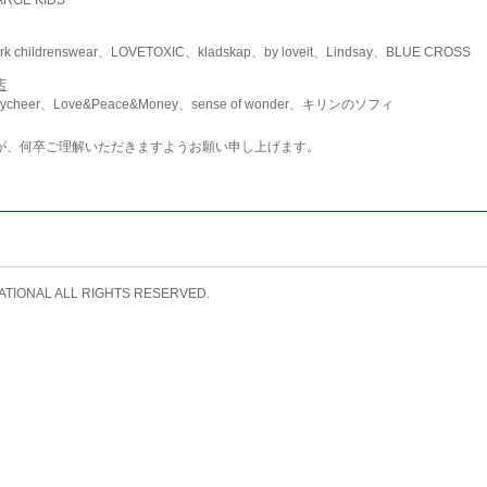
childrenswear、LOVETOXIC、kladskap、by loveit、Lindsay、BLUE CROSS
店
ycheer、Love&Peace&Money、sense of wonder、キリンのソフィ
が、何卒ご理解いただきますようお願い申し上げます。