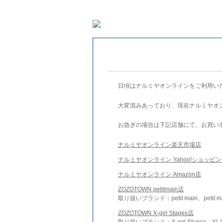
日頃はナルミヤオンラインをご利用い
大変混みあっており、現在ナルミヤオ
お急ぎの場合は下記店舗にて、お買い
ナルミヤオンライン楽天市場店
ナルミヤオンライン Yahoo!ショッピ
ナルミヤオンライン Amazon店
ZOZOTOWN petitmain店
取り扱いブランド：petit main、petit m
ZOZOTOWN X-girl Stages店
取り扱いブランド：X-girl Stages、XLA