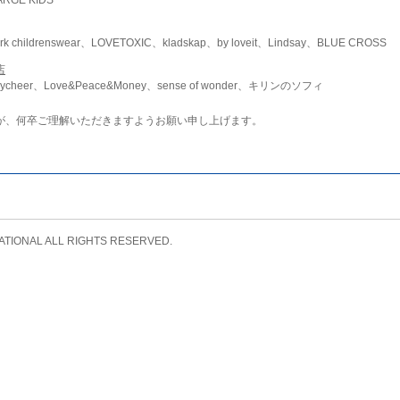
childrenswear、LOVETOXIC、kladskap、by loveit、Lindsay、BLUE CROSS
店
ycheer、Love&Peace&Money、sense of wonder、キリンのソフィ
が、何卒ご理解いただきますようお願い申し上げます。