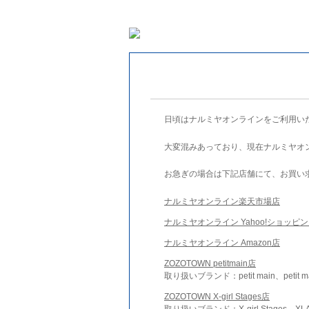
日頃はナルミヤオンラインをご利用い
大変混みあっており、現在ナルミヤオ
お急ぎの場合は下記店舗にて、お買い
ナルミヤオンライン楽天市場店
ナルミヤオンライン Yahoo!ショッピ
ナルミヤオンライン Amazon店
ZOZOTOWN petitmain店
取り扱いブランド：petit main、petit m
ZOZOTOWN X-girl Stages店
取り扱いブランド：X-girl Stages、XLA