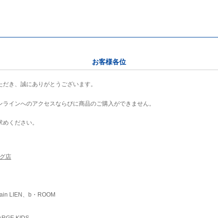
お客様各位
ただき、誠にありがとうございます。
ンラインへのアクセスならびに商品のご購入ができません。
求めください。
ング店
ain LIEN、b・ROOM
RGE KIDS