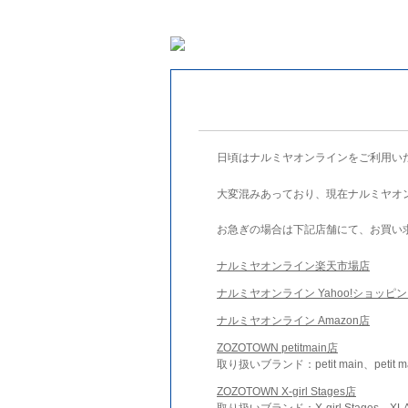
日頃はナルミヤオンラインをご利用い
大変混みあっており、現在ナルミヤオ
お急ぎの場合は下記店舗にて、お買い
ナルミヤオンライン楽天市場店
ナルミヤオンライン Yahoo!ショッピ
ナルミヤオンライン Amazon店
ZOZOTOWN petitmain店
取り扱いブランド：petit main、petit m
ZOZOTOWN X-girl Stages店
取り扱いブランド：X-girl Stages、XLA