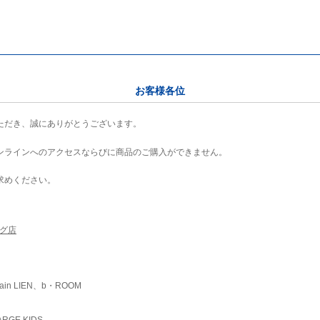
お客様各位
ただき、誠にありがとうございます。
ンラインへのアクセスならびに商品のご購入ができません。
求めください。
ング店
ain LIEN、b・ROOM
RGE KIDS