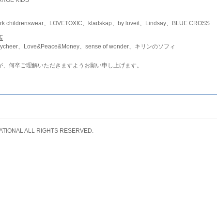
childrenswear、LOVETOXIC、kladskap、by loveit、Lindsay、BLUE CROSS
店
ycheer、Love&Peace&Money、sense of wonder、キリンのソフィ
が、何卒ご理解いただきますようお願い申し上げます。