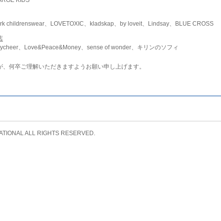
childrenswear、LOVETOXIC、kladskap、by loveit、Lindsay、BLUE CROSS
店
ycheer、Love&Peace&Money、sense of wonder、キリンのソフィ
が、何卒ご理解いただきますようお願い申し上げます。