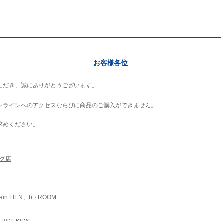
お客様各位
ただき、誠にありがとうございます。
ンラインへのアクセスならびに商品のご購入ができません。
求めください。
ング店
ain LIEN、b・ROOM
RGE KIDS