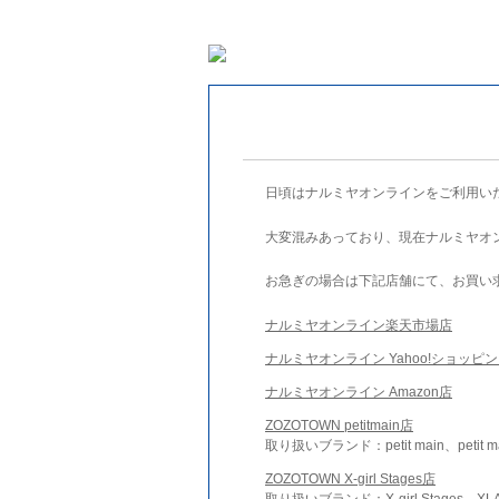
日頃はナルミヤオンラインをご利用い
大変混みあっており、現在ナルミヤオ
お急ぎの場合は下記店舗にて、お買い
ナルミヤオンライン楽天市場店
ナルミヤオンライン Yahoo!ショッピ
ナルミヤオンライン Amazon店
ZOZOTOWN petitmain店
取り扱いブランド：petit main、petit m
ZOZOTOWN X-girl Stages店
取り扱いブランド：X-girl Stages、XLA