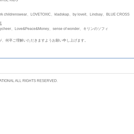
childrenswear、LOVETOXIC、kladskap、by loveit、Lindsay、BLUE CROSS
店
ycheer、Love&Peace&Money、sense of wonder、キリンのソフィ
が、何卒ご理解いただきますようお願い申し上げます。