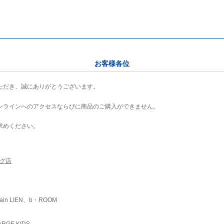
お客様各位
ただき、誠にありがとうございます。
ンラインへのアクセスならびに商品のご購入ができません。
求めください。
ング店
ain LIEN、b・ROOM
RGE KIDS