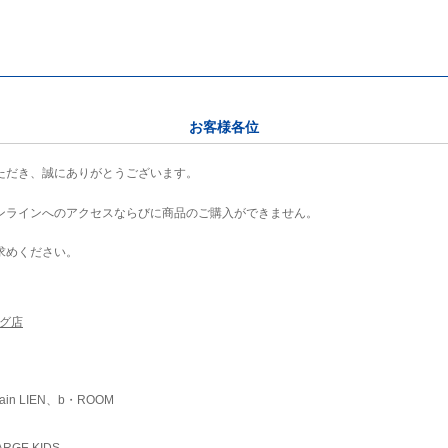
お客様各位
ただき、誠にありがとうございます。
ンラインへのアクセスならびに商品のご購入ができません。
求めください。
ング店
ain LIEN、b・ROOM
RGE KIDS