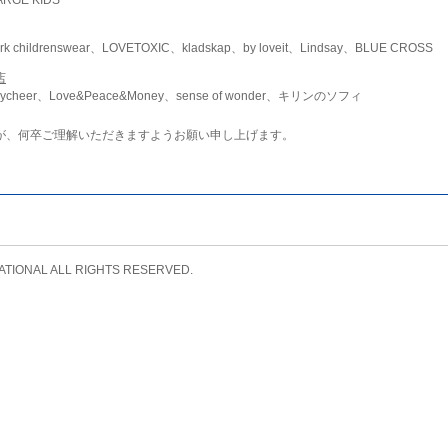
childrenswear、LOVETOXIC、kladskap、by loveit、Lindsay、BLUE CROSS
店
ycheer、Love&Peace&Money、sense of wonder、キリンのソフィ
が、何卒ご理解いただきますようお願い申し上げます。