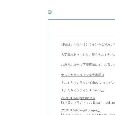
日頃はナルミヤオンラインをご利用い
大変混みあっており、現在ナルミヤオ
お急ぎの場合は下記店舗にて、お買い
ナルミヤオンライン楽天市場店
ナルミヤオンライン Yahoo!ショッピ
ナルミヤオンライン Amazon店
ZOZOTOWN petitmain店
取り扱いブランド：petit main、petit m
ZOZOTOWN X-girl Stages店
取り扱いブランド：X-girl Stages、XLA