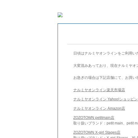
日頃はナルミヤオンラインをご利用い
大変混みあっており、現在ナルミヤオ
お急ぎの場合は下記店舗にて、お買い
ナルミヤオンライン楽天市場店
ナルミヤオンライン Yahoo!ショッピ
ナルミヤオンライン Amazon店
ZOZOTOWN petitmain店
取り扱いブランド：petit main、petit m
ZOZOTOWN X-girl Stages店
取り扱いブランド：X-girl Stages、XLA