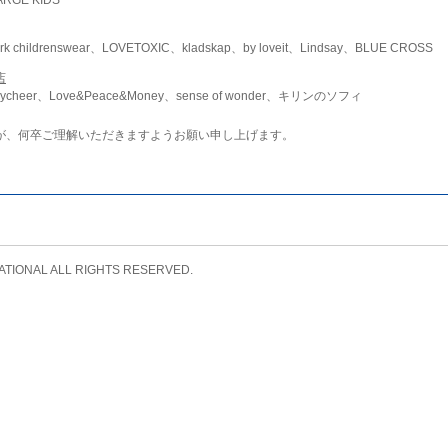
childrenswear、LOVETOXIC、kladskap、by loveit、Lindsay、BLUE CROSS
店
ycheer、Love&Peace&Money、sense of wonder、キリンのソフィ
が、何卒ご理解いただきますようお願い申し上げます。