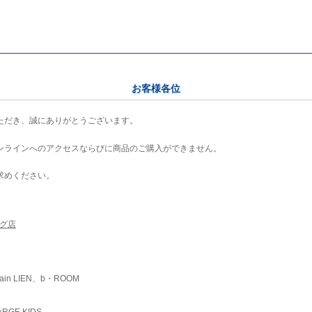
お客様各位
ただき、誠にありがとうございます。
ンラインへのアクセスならびに商品のご購入ができません。
求めください。
ング店
ain LIEN、b・ROOM
RGE KIDS