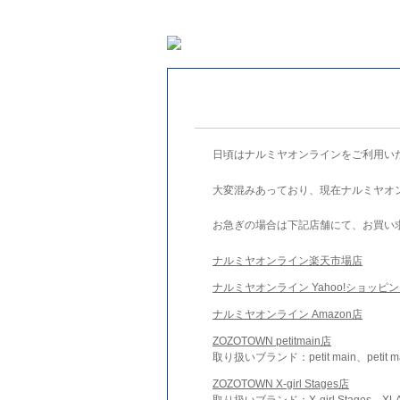
日頃はナルミヤオンラインをご利用い
大変混みあっており、現在ナルミヤオ
お急ぎの場合は下記店舗にて、お買い
ナルミヤオンライン楽天市場店
ナルミヤオンライン Yahoo!ショッピ
ナルミヤオンライン Amazon店
ZOZOTOWN petitmain店
取り扱いブランド：petit main、petit m
ZOZOTOWN X-girl Stages店
取り扱いブランド：X-girl Stages、XLA