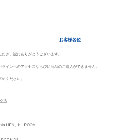
お客様各位
ただき、誠にありがとうございます。
ンラインへのアクセスならびに商品のご購入ができません。
求めください。
ング店
ain LIEN、b・ROOM
RGE KIDS