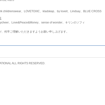
childrenswear、LOVETOXIC、kladskap、by loveit、Lindsay、BLUE CROSS
店
ycheer、Love&Peace&Money、sense of wonder、キリンのソフィ
が、何卒ご理解いただきますようお願い申し上げます。