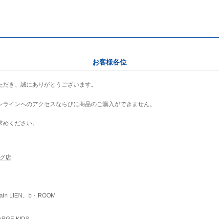
お客様各位
ただき、誠にありがとうございます。
ンラインへのアクセスならびに商品のご購入ができません。
求めください。
ング店
ain LIEN、b・ROOM
RGE KIDS