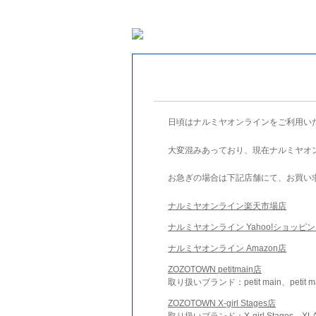
日頃はナルミヤオンラインをご利用い
大変混みあっており、現在ナルミヤオ
お急ぎの場合は下記店舗にて、お買い
ナルミヤオンライン楽天市場店
ナルミヤオンライン Yahoo!ショッピ
ナルミヤオンライン Amazon店
ZOZOTOWN petitmain店
取り扱いブランド：petit main、petit m
ZOZOTOWN X-girl Stages店
取り扱いブランド：X-girl Stages、XLA