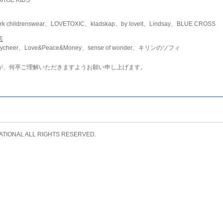
childrenswear、LOVETOXIC、kladskap、by loveit、Lindsay、BLUE CROSS
店
ycheer、Love&Peace&Money、sense of wonder、キリンのソフィ
が、何卒ご理解いただきますようお願い申し上げます。