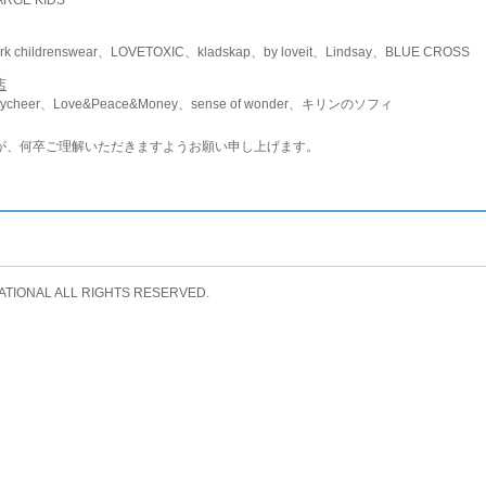
childrenswear、LOVETOXIC、kladskap、by loveit、Lindsay、BLUE CROSS
店
ycheer、Love&Peace&Money、sense of wonder、キリンのソフィ
が、何卒ご理解いただきますようお願い申し上げます。