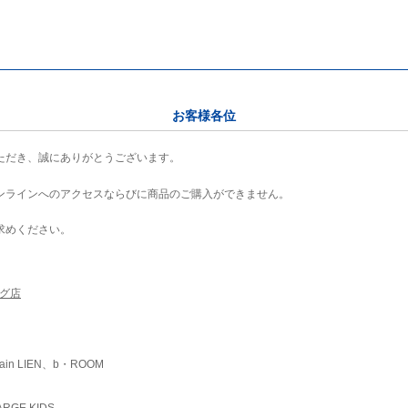
お客様各位
ただき、誠にありがとうございます。
ンラインへのアクセスならびに商品のご購入ができません。
求めください。
ング店
ain LIEN、b・ROOM
RGE KIDS