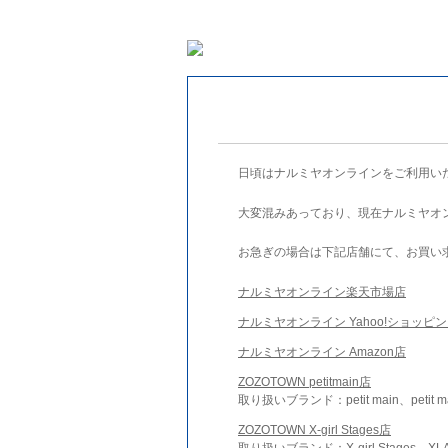
日頃はナルミヤオンラインをご利用い
大変混みあっており、現在ナルミヤオ
お急ぎの場合は下記店舗にて、お買い
ナルミヤオンライン楽天市場店
ナルミヤオンライン Yahoo!ショッピ
ナルミヤオンライン Amazon店
ZOZOTOWN petitmain店
取り扱いブランド：petit main、petit m
ZOZOTOWN X-girl Stages店
取り扱いブランド：X-girl Stages、XLA