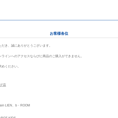
お客様各位
ただき、誠にありがとうございます。
ンラインへのアクセスならびに商品のご購入ができません。
求めください。
ング店
ain LIEN、b・ROOM
RGE KIDS