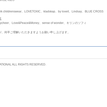
childrenswear、LOVETOXIC、kladskap、by loveit、Lindsay、BLUE CROSS
店
ycheer、Love&Peace&Money、sense of wonder、キリンのソフィ
が、何卒ご理解いただきますようお願い申し上げます。