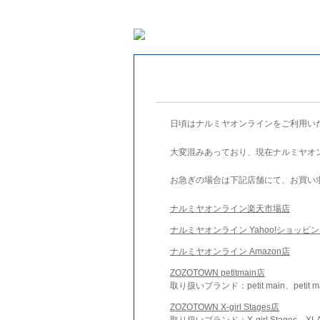
日頃はナルミヤオンラインをご利用い
大変混みあっており、現在ナルミヤオ
お急ぎの場合は下記店舗にて、お買い
ナルミヤオンライン楽天市場店
ナルミヤオンライン Yahoo!ショッピ
ナルミヤオンライン Amazon店
ZOZOTOWN petitmain店
取り扱いブランド：petit main、petit m
ZOZOTOWN X-girl Stages店
取り扱いブランド：X-girl Stages、XLA