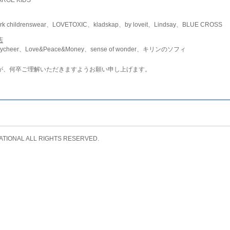
childrenswear、LOVETOXIC、kladskap、by loveit、Lindsay、BLUE CROSS
店
ycheer、Love&Peace&Money、sense of wonder、キリンのソフィ
が、何卒ご理解いただきますようお願い申し上げます。