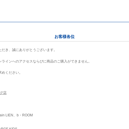
お客様各位
ただき、誠にありがとうございます。
ンラインへのアクセスならびに商品のご購入ができません。
求めください。
ング店
ain LIEN、b・ROOM
RGE KIDS