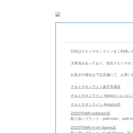
日頃はナルミヤオンラインをご利用い
大変混みあっており、現在ナルミヤオ
お急ぎの場合は下記店舗にて、お買い
ナルミヤオンライン楽天市場店
ナルミヤオンライン Yahoo!ショッピ
ナルミヤオンライン Amazon店
ZOZOTOWN petitmain店
取り扱いブランド：petit main、petit m
ZOZOTOWN X-girl Stages店
取り扱いブランド：X-girl Stages、XLA