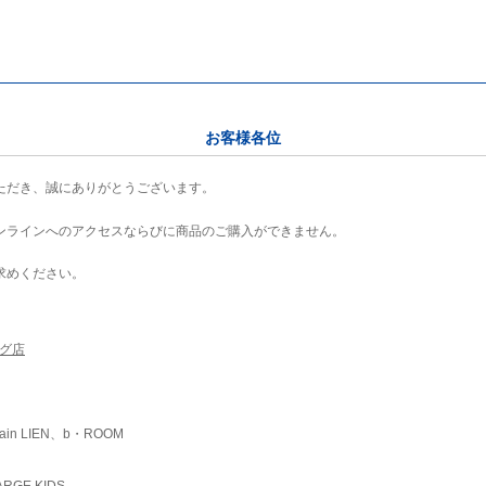
お客様各位
ただき、誠にありがとうございます。
ンラインへのアクセスならびに商品のご購入ができません。
求めください。
ング店
ain LIEN、b・ROOM
RGE KIDS