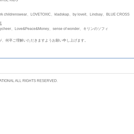
childrenswear、LOVETOXIC、kladskap、by loveit、Lindsay、BLUE CROSS
店
ycheer、Love&Peace&Money、sense of wonder、キリンのソフィ
が、何卒ご理解いただきますようお願い申し上げます。