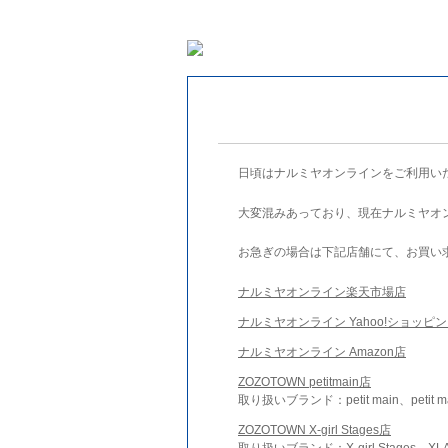
日頃はナルミヤオンラインをご利用い
大変混みあっており、現在ナルミヤオ
お急ぎの場合は下記店舗にて、お買い
ナルミヤオンライン楽天市場店
ナルミヤオンライン Yahoo!ショッピ
ナルミヤオンライン Amazon店
ZOZOTOWN petitmain店
取り扱いブランド：petit main、petit m
ZOZOTOWN X-girl Stages店
取り扱いブランド：X-girl Stages、XLA