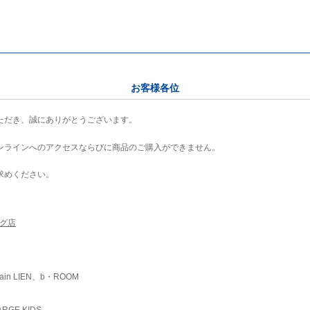
お客様各位
ただき、誠にありがとうございます。
ンラインへのアクセスならびに商品のご購入ができません。
求めください。
ング店
ain LIEN、b・ROOM
RGE KIDS