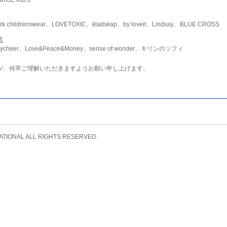
childrenswear、LOVETOXIC、kladskap、by loveit、Lindsay、BLUE CROSS
店
ycheer、Love&Peace&Money、sense of wonder、キリンのソフィ
が、何卒ご理解いただきますようお願い申し上げます。