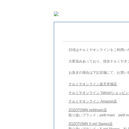
日頃はナルミヤオンラインをご利用い
大変混みあっており、現在ナルミヤオ
お急ぎの場合は下記店舗にて、お買い
ナルミヤオンライン楽天市場店
ナルミヤオンライン Yahoo!ショッピ
ナルミヤオンライン Amazon店
ZOZOTOWN petitmain店
取り扱いブランド：petit main、petit m
ZOZOTOWN X-girl Stages店
取り扱いブランド：X-girl Stages、XLA