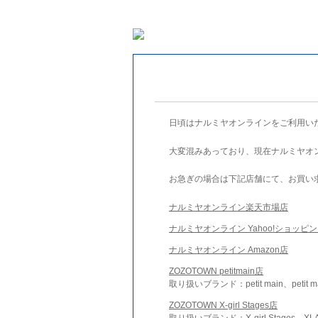
日頃はナルミヤオンラインをご利用い
大変混みあっており、現在ナルミヤオ
お急ぎの場合は下記店舗にて、お買い
ナルミヤオンライン楽天市場店
ナルミヤオンライン Yahoo!ショッピ
ナルミヤオンライン Amazon店
ZOZOTOWN petitmain店
取り扱いブランド：petit main、petit m
ZOZOTOWN X-girl Stages店
取り扱いブランド：X-girl Stages、XLA