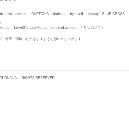
childrenswear、LOVETOXIC、kladskap、by loveit、Lindsay、BLUE CROSS
店
ycheer、Love&Peace&Money、sense of wonder、キリンのソフィ
が、何卒ご理解いただきますようお願い申し上げます。