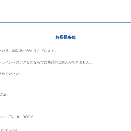
お客様各位
ただき、誠にありがとうございます。
ンラインへのアクセスならびに商品のご購入ができません。
求めください。
ング店
ain LIEN、b・ROOM
RGE KIDS