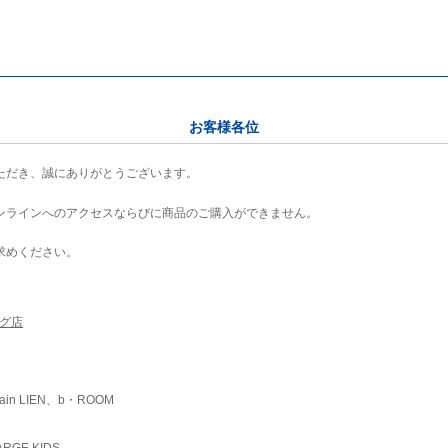
お客様各位
ただき、誠にありがとうございます。
ンラインへのアクセスならびに商品のご購入ができません。
求めください。
ング店
ain LIEN、b・ROOM
RGE KIDS