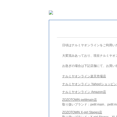
日頃はナルミヤオンラインをご利用い
大変混みあっており、現在ナルミヤオ
お急ぎの場合は下記店舗にて、お買い
ナルミヤオンライン楽天市場店
ナルミヤオンライン Yahoo!ショッピ
ナルミヤオンライン Amazon店
ZOZOTOWN petitmain店
取り扱いブランド：petit main、petit m
ZOZOTOWN X-girl Stages店
取り扱いブランド：X-girl Stages、XLA