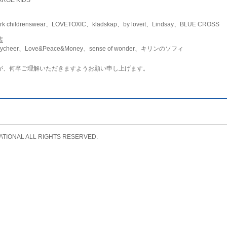
childrenswear、LOVETOXIC、kladskap、by loveit、Lindsay、BLUE CROSS
店
ycheer、Love&Peace&Money、sense of wonder、キリンのソフィ
が、何卒ご理解いただきますようお願い申し上げます。