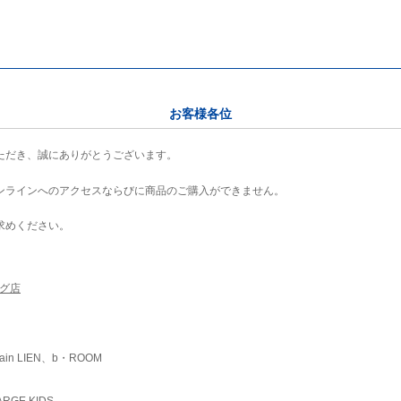
お客様各位
ただき、誠にありがとうございます。
ンラインへのアクセスならびに商品のご購入ができません。
求めください。
ング店
ain LIEN、b・ROOM
RGE KIDS