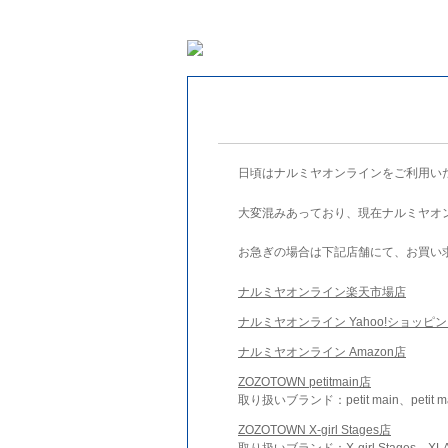
日頃はナルミヤオンラインをご利用い
大変混みあっており、現在ナルミヤオ
お急ぎの場合は下記店舗にて、お買い
ナルミヤオンライン楽天市場店
ナルミヤオンライン Yahoo!ショッピ
ナルミヤオンライン Amazon店
ZOZOTOWN petitmain店
取り扱いブランド：petit main、petit m
ZOZOTOWN X-girl Stages店
取り扱いブランド：X-girl Stages、XLA