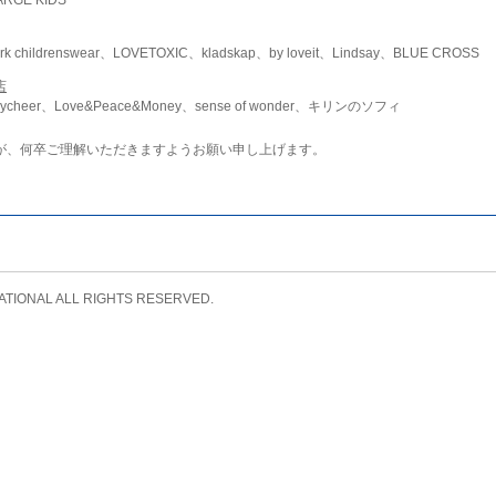
childrenswear、LOVETOXIC、kladskap、by loveit、Lindsay、BLUE CROSS
店
ycheer、Love&Peace&Money、sense of wonder、キリンのソフィ
が、何卒ご理解いただきますようお願い申し上げます。