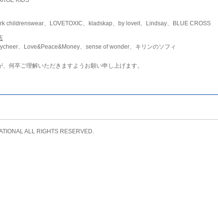
childrenswear、LOVETOXIC、kladskap、by loveit、Lindsay、BLUE CROSS
店
ycheer、Love&Peace&Money、sense of wonder、キリンのソフィ
が、何卒ご理解いただきますようお願い申し上げます。