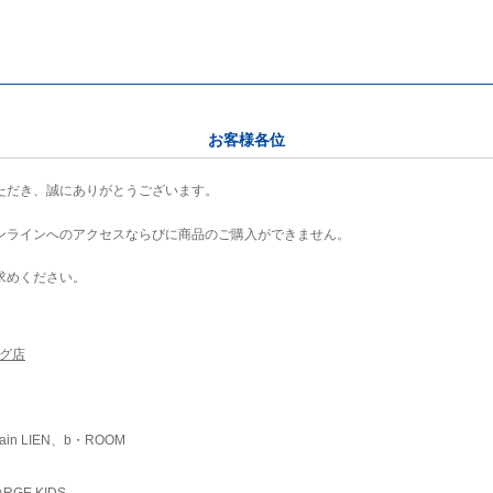
お客様各位
ただき、誠にありがとうございます。
ンラインへのアクセスならびに商品のご購入ができません。
求めください。
ング店
ain LIEN、b・ROOM
RGE KIDS