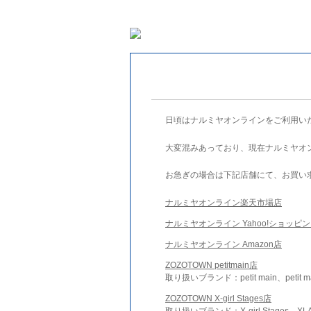
日頃はナルミヤオンラインをご利用い
大変混みあっており、現在ナルミヤオ
お急ぎの場合は下記店舗にて、お買い
ナルミヤオンライン楽天市場店
ナルミヤオンライン Yahoo!ショッピ
ナルミヤオンライン Amazon店
ZOZOTOWN petitmain店
取り扱いブランド：petit main、petit m
ZOZOTOWN X-girl Stages店
取り扱いブランド：X-girl Stages、XLA