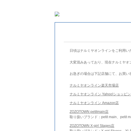
日頃はナルミヤオンラインをご利用い
大変混みあっており、現在ナルミヤオ
お急ぎの場合は下記店舗にて、お買い
ナルミヤオンライン楽天市場店
ナルミヤオンライン Yahoo!ショッピ
ナルミヤオンライン Amazon店
ZOZOTOWN petitmain店
取り扱いブランド：petit main、petit m
ZOZOTOWN X-girl Stages店
取り扱いブランド：X-girl Stages、XLA