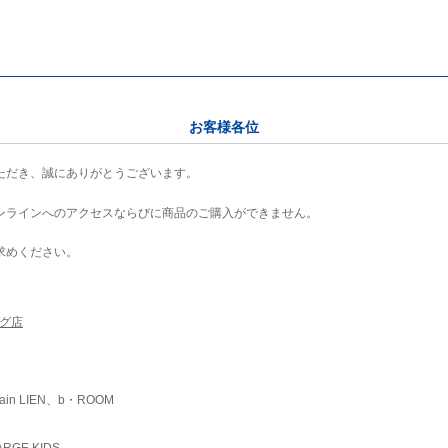
お客様各位
ただき、誠にありがとうございます。
ンラインへのアクセスならびに商品のご購入ができません。
求めください。
ング店
ain LIEN、b・ROOM
RGE KIDS