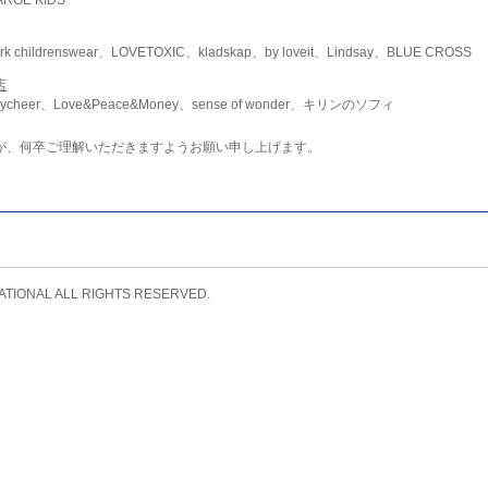
childrenswear、LOVETOXIC、kladskap、by loveit、Lindsay、BLUE CROSS
店
ycheer、Love&Peace&Money、sense of wonder、キリンのソフィ
が、何卒ご理解いただきますようお願い申し上げます。