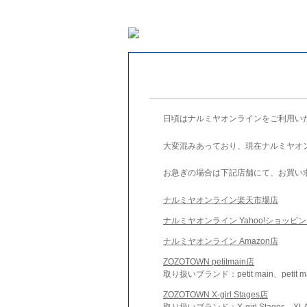
日頃はナルミヤオンラインをご利用い
大変混みあっており、現在ナルミヤオ
お急ぎの場合は下記店舗にて、お買い
ナルミヤオンライン楽天市場店
ナルミヤオンライン Yahoo!ショッピ
ナルミヤオンライン Amazon店
ZOZOTOWN petitmain店
取り扱いブランド：petit main、petit m
ZOZOTOWN X-girl Stages店
取り扱いブランド：X-girl Stages、XLA