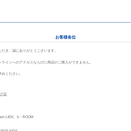
お客様各位
ただき、誠にありがとうございます。
ンラインへのアクセスならびに商品のご購入ができません。
求めください。
ング店
ain LIEN、b・ROOM
RGE KIDS