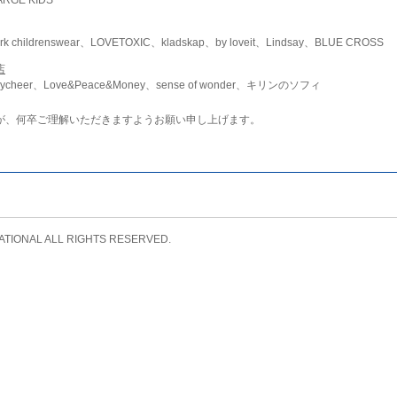
childrenswear、LOVETOXIC、kladskap、by loveit、Lindsay、BLUE CROSS
店
ycheer、Love&Peace&Money、sense of wonder、キリンのソフィ
が、何卒ご理解いただきますようお願い申し上げます。