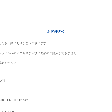
お客様各位
ただき、誠にありがとうございます。
ンラインへのアクセスならびに商品のご購入ができません。
求めください。
ング店
ain LIEN、b・ROOM
RGE KIDS