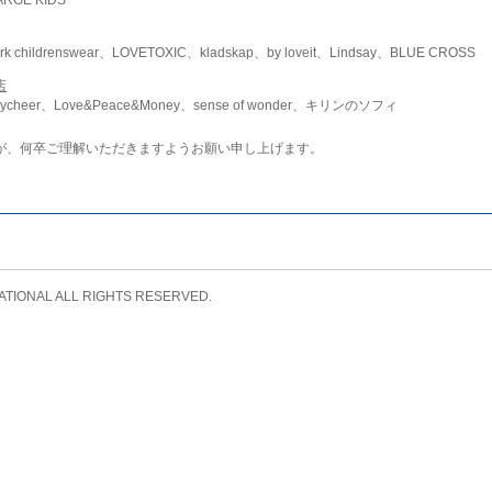
childrenswear、LOVETOXIC、kladskap、by loveit、Lindsay、BLUE CROSS
店
ycheer、Love&Peace&Money、sense of wonder、キリンのソフィ
が、何卒ご理解いただきますようお願い申し上げます。