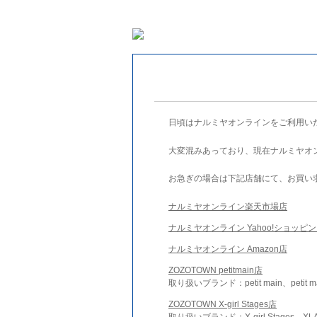
日頃はナルミヤオンラインをご利用い
大変混みあっており、現在ナルミヤオ
お急ぎの場合は下記店舗にて、お買い
ナルミヤオンライン楽天市場店
ナルミヤオンライン Yahoo!ショッピ
ナルミヤオンライン Amazon店
ZOZOTOWN petitmain店
取り扱いブランド：petit main、petit m
ZOZOTOWN X-girl Stages店
取り扱いブランド：X-girl Stages、XLA