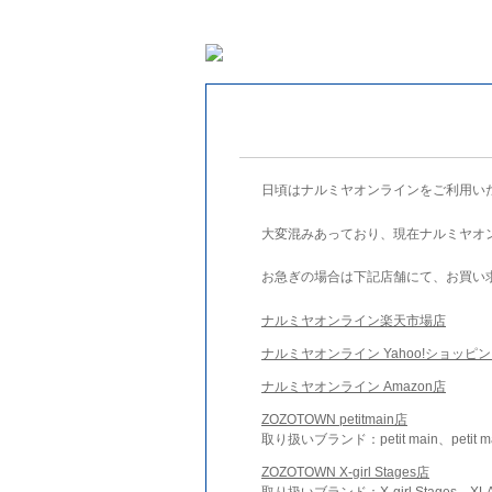
日頃はナルミヤオンラインをご利用い
大変混みあっており、現在ナルミヤオ
お急ぎの場合は下記店舗にて、お買い
ナルミヤオンライン楽天市場店
ナルミヤオンライン Yahoo!ショッピ
ナルミヤオンライン Amazon店
ZOZOTOWN petitmain店
取り扱いブランド：petit main、petit m
ZOZOTOWN X-girl Stages店
取り扱いブランド：X-girl Stages、XLA