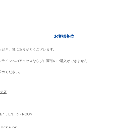
お客様各位
ただき、誠にありがとうございます。
ンラインへのアクセスならびに商品のご購入ができません。
求めください。
ング店
ain LIEN、b・ROOM
RGE KIDS