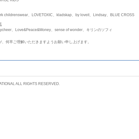
childrenswear、LOVETOXIC、kladskap、by loveit、Lindsay、BLUE CROSS
店
ycheer、Love&Peace&Money、sense of wonder、キリンのソフィ
が、何卒ご理解いただきますようお願い申し上げます。