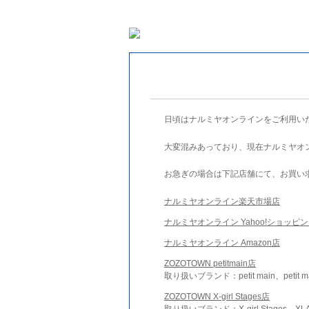
日頃はナルミヤオンラインをご利用い
大変混みあっており、現在ナルミヤオ
お急ぎの場合は下記店舗にて、お買い
ナルミヤオンライン楽天市場店
ナルミヤオンライン Yahoo!ショッピ
ナルミヤオンライン Amazon店
ZOZOTOWN petitmain店
取り扱いブランド：petit main、petit m
ZOZOTOWN X-girl Stages店
取り扱いブランド：X-girl Stages、XLA