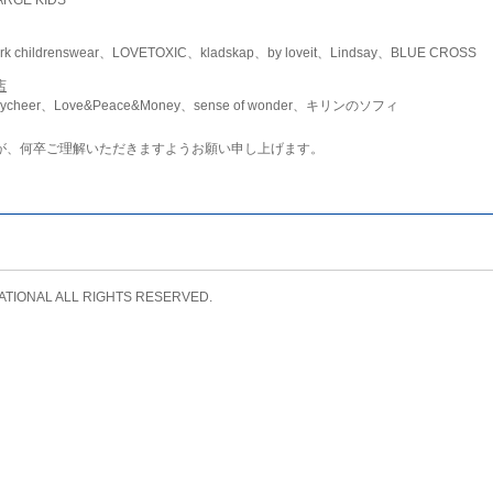
childrenswear、LOVETOXIC、kladskap、by loveit、Lindsay、BLUE CROSS
店
ycheer、Love&Peace&Money、sense of wonder、キリンのソフィ
が、何卒ご理解いただきますようお願い申し上げます。