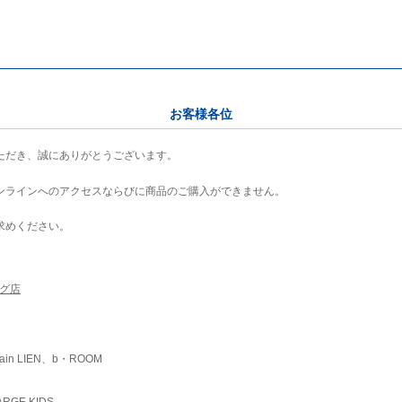
お客様各位
ただき、誠にありがとうございます。
ンラインへのアクセスならびに商品のご購入ができません。
求めください。
ング店
ain LIEN、b・ROOM
RGE KIDS