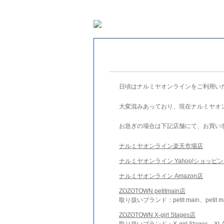
日頃はナルミヤオンラインをご利用い
大変混みあっており、現在ナルミヤオ
お急ぎの場合は下記店舗にて、お買い
ナルミヤオンライン楽天市場店
ナルミヤオンライン Yahoo!ショッピ
ナルミヤオンライン Amazon店
ZOZOTOWN petitmain店
取り扱いブランド：petit main、petit m
ZOZOTOWN X-girl Stages店
取り扱いブランド：X-girl Stages、XLA