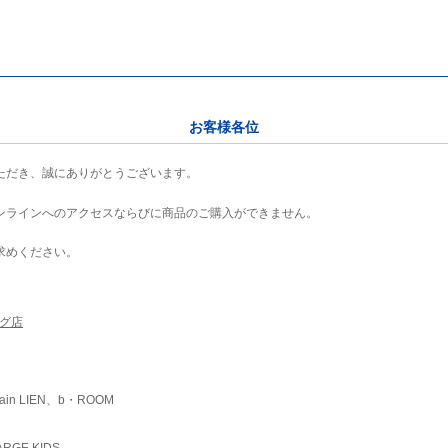
お客様各位
ただき、誠にありがとうございます。
ンラインへのアクセスならびに商品のご購入ができません。
求めください。
ング店
ain LIEN、b・ROOM
RGE KIDS