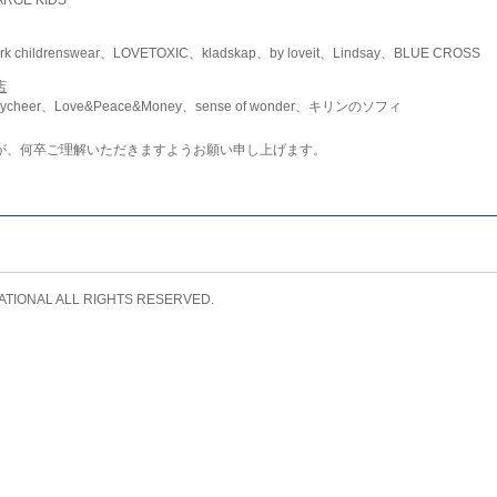
childrenswear、LOVETOXIC、kladskap、by loveit、Lindsay、BLUE CROSS
店
ycheer、Love&Peace&Money、sense of wonder、キリンのソフィ
が、何卒ご理解いただきますようお願い申し上げます。