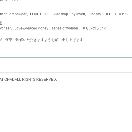
childrenswear、LOVETOXIC、kladskap、by loveit、Lindsay、BLUE CROSS
店
ycheer、Love&Peace&Money、sense of wonder、キリンのソフィ
が、何卒ご理解いただきますようお願い申し上げます。