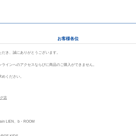
お客様各位
ただき、誠にありがとうございます。
ンラインへのアクセスならびに商品のご購入ができません。
求めください。
ング店
ain LIEN、b・ROOM
RGE KIDS