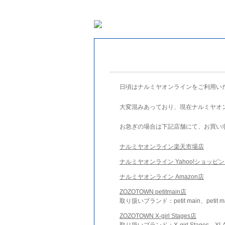
日頃はナルミヤオンラインをご利用い
大変混みあっており、現在ナルミヤオ
お急ぎの場合は下記店舗にて、お買い
ナルミヤオンライン楽天市場店
ナルミヤオンライン Yahoo!ショッピ
ナルミヤオンライン Amazon店
ZOZOTOWN petitmain店
取り扱いブランド：petit main、petit m
ZOZOTOWN X-girl Stages店
取り扱いブランド：X-girl Stages、XLA