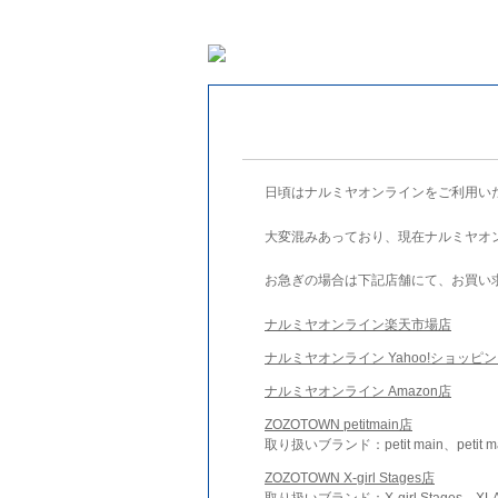
日頃はナルミヤオンラインをご利用い
大変混みあっており、現在ナルミヤオ
お急ぎの場合は下記店舗にて、お買い
ナルミヤオンライン楽天市場店
ナルミヤオンライン Yahoo!ショッピ
ナルミヤオンライン Amazon店
ZOZOTOWN petitmain店
取り扱いブランド：petit main、petit m
ZOZOTOWN X-girl Stages店
取り扱いブランド：X-girl Stages、XLA