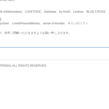
childrenswear、LOVETOXIC、kladskap、by loveit、Lindsay、BLUE CROSS
店
ycheer、Love&Peace&Money、sense of wonder、キリンのソフィ
が、何卒ご理解いただきますようお願い申し上げます。