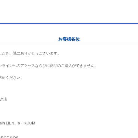
お客様各位
ただき、誠にありがとうございます。
ンラインへのアクセスならびに商品のご購入ができません。
求めください。
ング店
ain LIEN、b・ROOM
RGE KIDS