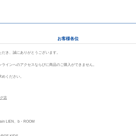
お客様各位
ただき、誠にありがとうございます。
ンラインへのアクセスならびに商品のご購入ができません。
求めください。
ング店
ain LIEN、b・ROOM
RGE KIDS