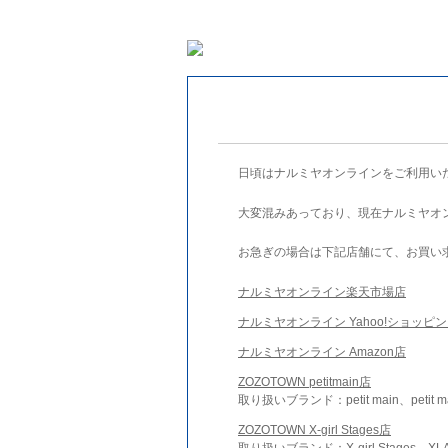
日頃はナルミヤオンラインをご利用い
大変混みあっており、現在ナルミヤオ
お急ぎの場合は下記店舗にて、お買い
ナルミヤオンライン楽天市場店
ナルミヤオンライン Yahoo!ショッピ
ナルミヤオンライン Amazon店
ZOZOTOWN petitmain店
取り扱いブランド：petit main、petit m
ZOZOTOWN X-girl Stages店
取り扱いブランド：X-girl Stages、XLA