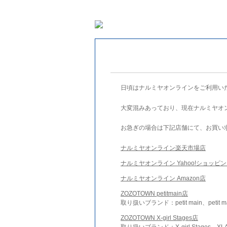
日頃はナルミヤオンラインをご利用い
大変混みあっており、現在ナルミヤオ
お急ぎの場合は下記店舗にて、お買い
ナルミヤオンライン楽天市場店
ナルミヤオンライン Yahoo!ショッピ
ナルミヤオンライン Amazon店
ZOZOTOWN petitmain店
取り扱いブランド：petit main、petit m
ZOZOTOWN X-girl Stages店
取り扱いブランド：X-girl Stages、XLA