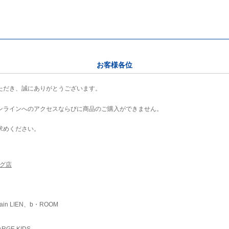
お客様各位
ただき、誠にありがとうございます。
ンラインへのアクセスならびに商品のご購入ができません。
求めください。
ング店
ain LIEN、b・ROOM
RGE KIDS