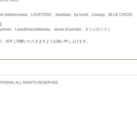
childrenswear、LOVETOXIC、kladskap、by loveit、Lindsay、BLUE CROSS
店
ycheer、Love&Peace&Money、sense of wonder、キリンのソフィ
が、何卒ご理解いただきますようお願い申し上げます。