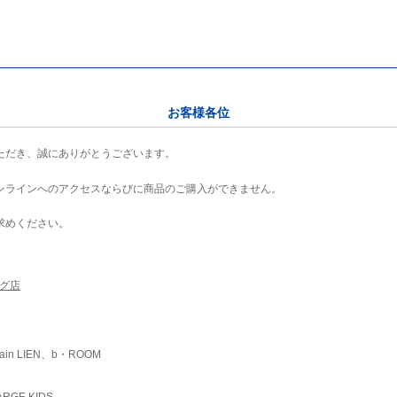
お客様各位
ただき、誠にありがとうございます。
ンラインへのアクセスならびに商品のご購入ができません。
求めください。
ング店
ain LIEN、b・ROOM
RGE KIDS