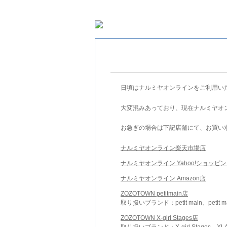
日頃はナルミヤオンラインをご利用い
大変混みあっており、現在ナルミヤオ
お急ぎの場合は下記店舗にて、お買い
ナルミヤオンライン楽天市場店
ナルミヤオンライン Yahoo!ショッピ
ナルミヤオンライン Amazon店
ZOZOTOWN petitmain店
取り扱いブランド：petit main、petit m
ZOZOTOWN X-girl Stages店
取り扱いブランド：X-girl Stages、XLA