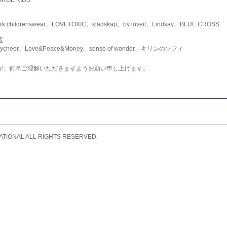
childrenswear、LOVETOXIC、kladskap、by loveit、Lindsay、BLUE CROSS
店
ycheer、Love&Peace&Money、sense of wonder、キリンのソフィ
が、何卒ご理解いただきますようお願い申し上げます。