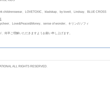
childrenswear、LOVETOXIC、kladskap、by loveit、Lindsay、BLUE CROSS
店
ycheer、Love&Peace&Money、sense of wonder、キリンのソフィ
が、何卒ご理解いただきますようお願い申し上げます。