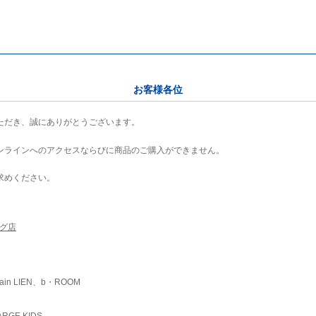
お客様各位
ただき、誠にありがとうございます。
ンラインへのアクセスならびに商品のご購入ができません。
求めください。
ング店
ain LIEN、b・ROOM
RGE KIDS