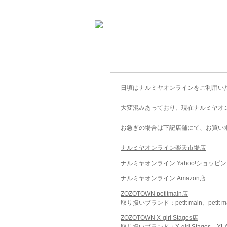
日頃はナルミヤオンラインをご利用い
大変混みあっており、現在ナルミヤオ
お急ぎの場合は下記店舗にて、お買い
ナルミヤオンライン楽天市場店
ナルミヤオンライン Yahoo!ショッピ
ナルミヤオンライン Amazon店
ZOZOTOWN petitmain店
取り扱いブランド：petit main、petit m
ZOZOTOWN X-girl Stages店
取り扱いブランド：X-girl Stages、XLA