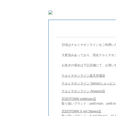
日頃はナルミヤオンラインをご利用い
大変混みあっており、現在ナルミヤオ
お急ぎの場合は下記店舗にて、お買い
ナルミヤオンライン楽天市場店
ナルミヤオンライン Yahoo!ショッピ
ナルミヤオンライン Amazon店
ZOZOTOWN petitmain店
取り扱いブランド：petit main、petit m
ZOZOTOWN X-girl Stages店
取り扱いブランド：X-girl Stages、XLA