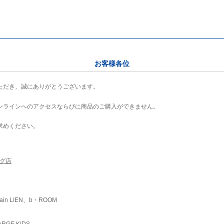
お客様各位
ただき、誠にありがとうございます。
ンラインへのアクセスならびに商品のご購入ができません。
求めください。
ング店
ain LIEN、b・ROOM
RGE KIDS