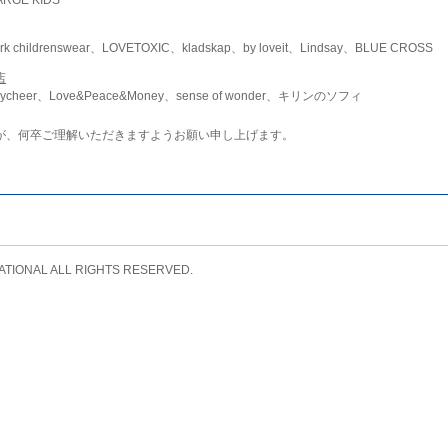
childrenswear、LOVETOXIC、kladskap、by loveit、Lindsay、BLUE CROSS
店
ycheer、Love&Peace&Money、sense of wonder、キリンのソフィ
が、何卒ご理解いただきますようお願い申し上げます。