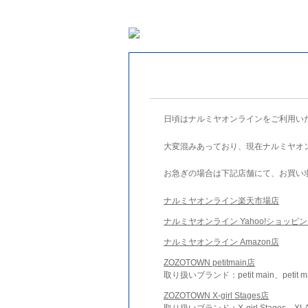
日頃はナルミヤオンラインをご利用い
大変混みあっており、現在ナルミヤオ
お急ぎの場合は下記店舗にて、お買い
ナルミヤオンライン楽天市場店
ナルミヤオンライン Yahoo!ショッピ
ナルミヤオンライン Amazon店
ZOZOTOWN petitmain店
取り扱いブランド：petit main、petit m
ZOZOTOWN X-girl Stages店
取り扱いブランド：X-girl Stages、XLA