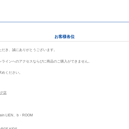
お客様各位
ただき、誠にありがとうございます。
ンラインへのアクセスならびに商品のご購入ができません。
求めください。
ング店
ain LIEN、b・ROOM
RGE KIDS