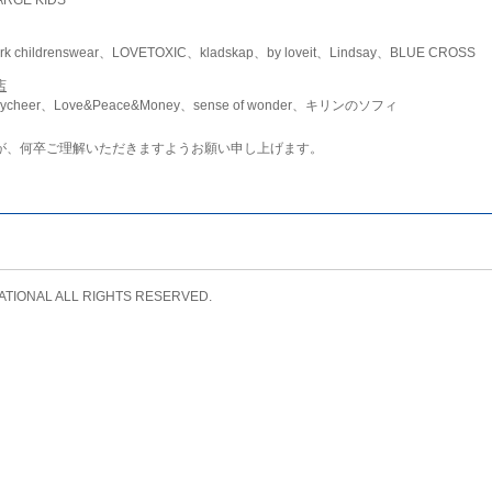
childrenswear、LOVETOXIC、kladskap、by loveit、Lindsay、BLUE CROSS
店
ycheer、Love&Peace&Money、sense of wonder、キリンのソフィ
が、何卒ご理解いただきますようお願い申し上げます。