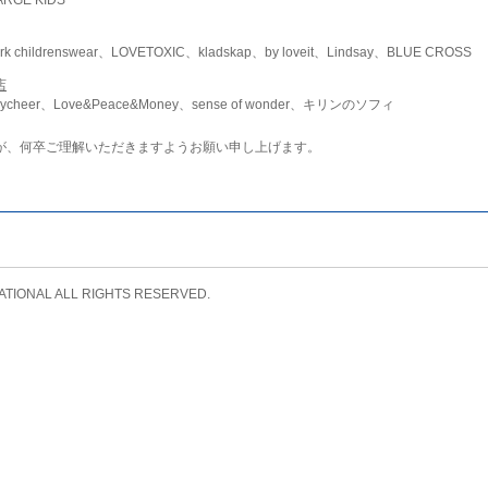
childrenswear、LOVETOXIC、kladskap、by loveit、Lindsay、BLUE CROSS
店
ycheer、Love&Peace&Money、sense of wonder、キリンのソフィ
が、何卒ご理解いただきますようお願い申し上げます。