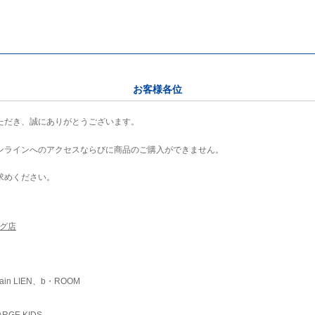
お客様各位
ただき、誠にありがとうございます。
ンラインへのアクセスならびに商品のご購入ができません。
求めください。
ング店
ain LIEN、b・ROOM
RGE KIDS