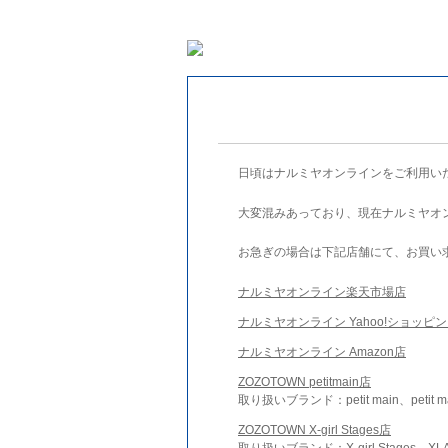
日頃はナルミヤオンラインをご利用い
大変混みあっており、現在ナルミヤオ
お急ぎの場合は下記店舗にて、お買い
ナルミヤオンライン楽天市場店
ナルミヤオンライン Yahoo!ショッピ
ナルミヤオンライン Amazon店
ZOZOTOWN petitmain店
取り扱いブランド：petit main、petit m
ZOZOTOWN X-girl Stages店
取り扱いブランド：X-girl Stages、XLA