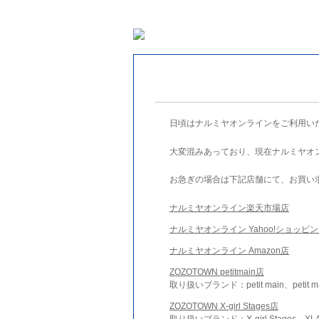
日頃はナルミヤオンラインをご利用い
大変混みあっており、現在ナルミヤオ
お急ぎの場合は下記店舗にて、お買い
ナルミヤオンライン楽天市場店
ナルミヤオンライン Yahoo!ショッピ
ナルミヤオンライン Amazon店
ZOZOTOWN petitmain店
取り扱いブランド：petit main、petit m
ZOZOTOWN X-girl Stages店
取り扱いブランド：X-girl Stages、XLA