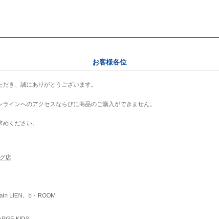
お客様各位
ただき、誠にありがとうございます。
ンラインへのアクセスならびに商品のご購入ができません。
求めください。
ング店
ain LIEN、b・ROOM
RGE KIDS