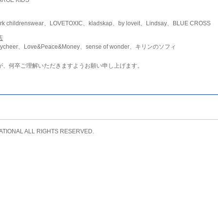
childrenswear、LOVETOXIC、kladskap、by loveit、Lindsay、BLUE CROSS
店
ycheer、Love&Peace&Money、sense of wonder、キリンのソフィ
が、何卒ご理解いただきますようお願い申し上げます。