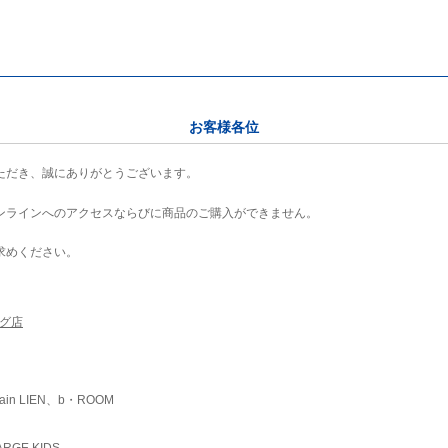
お客様各位
ただき、誠にありがとうございます。
ンラインへのアクセスならびに商品のご購入ができません。
求めください。
ング店
ain LIEN、b・ROOM
RGE KIDS