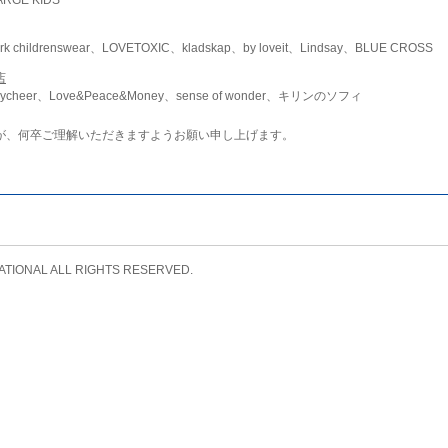
childrenswear、LOVETOXIC、kladskap、by loveit、Lindsay、BLUE CROSS
店
ycheer、Love&Peace&Money、sense of wonder、キリンのソフィ
が、何卒ご理解いただきますようお願い申し上げます。