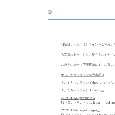
日頃はナルミヤオンラインをご利用い
大変混みあっており、現在ナルミヤオ
お急ぎの場合は下記店舗にて、お買い
ナルミヤオンライン楽天市場店
ナルミヤオンライン Yahoo!ショッピ
ナルミヤオンライン Amazon店
ZOZOTOWN petitmain店
取り扱いブランド：petit main、petit m
ZOZOTOWN X-girl Stages店
取り扱いブランド：X-girl Stages、XLA