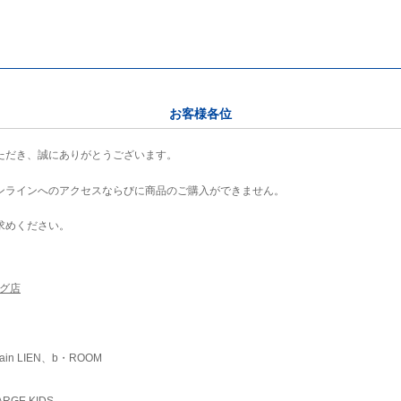
お客様各位
ただき、誠にありがとうございます。
ンラインへのアクセスならびに商品のご購入ができません。
求めください。
ング店
ain LIEN、b・ROOM
RGE KIDS