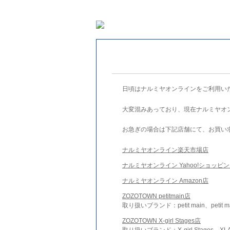
日頃はナルミヤオンラインをご利用い
大変混みあっており、現在ナルミヤオ
お急ぎの場合は下記店舗にて、お買い
ナルミヤオンライン楽天市場店
ナルミヤオンライン Yahoo!ショッピ
ナルミヤオンライン Amazon店
ZOZOTOWN petitmain店
取り扱いブランド：petit main、petit m
ZOZOTOWN X-girl Stages店
取り扱いブランド：X-girl Stages、XLA