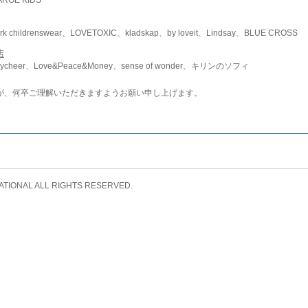
childrenswear、LOVETOXIC、kladskap、by loveit、Lindsay、BLUE CROSS
店
ycheer、Love&Peace&Money、sense of wonder、キリンのソフィ
が、何卒ご理解いただきますようお願い申し上げます。