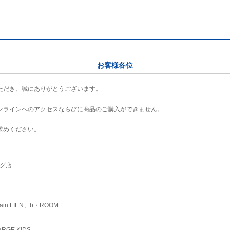
お客様各位
ただき、誠にありがとうございます。
ンラインへのアクセスならびに商品のご購入ができません。
求めください。
ング店
ain LIEN、b・ROOM
RGE KIDS