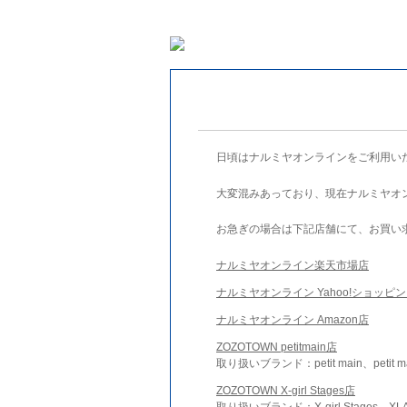
日頃はナルミヤオンラインをご利用い
大変混みあっており、現在ナルミヤオ
お急ぎの場合は下記店舗にて、お買い
ナルミヤオンライン楽天市場店
ナルミヤオンライン Yahoo!ショッピ
ナルミヤオンライン Amazon店
ZOZOTOWN petitmain店
取り扱いブランド：petit main、petit m
ZOZOTOWN X-girl Stages店
取り扱いブランド：X-girl Stages、XLA