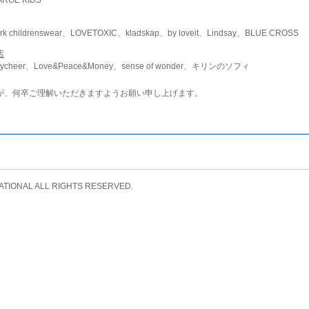
childrenswear、LOVETOXIC、kladskap、by loveit、Lindsay、BLUE CROSS
店
ycheer、Love&Peace&Money、sense of wonder、キリンのソフィ
が、何卒ご理解いただきますようお願い申し上げます。