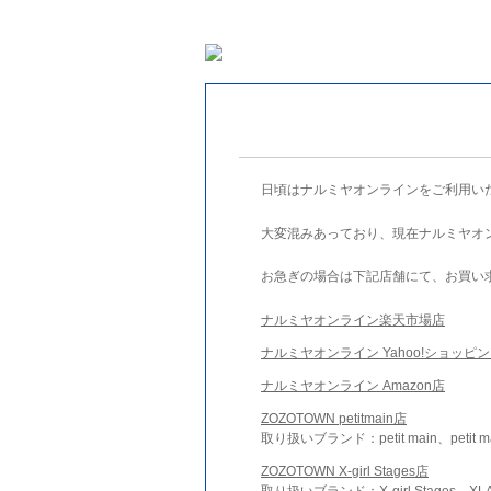
日頃はナルミヤオンラインをご利用い
大変混みあっており、現在ナルミヤオ
お急ぎの場合は下記店舗にて、お買い
ナルミヤオンライン楽天市場店
ナルミヤオンライン Yahoo!ショッピ
ナルミヤオンライン Amazon店
ZOZOTOWN petitmain店
取り扱いブランド：petit main、petit m
ZOZOTOWN X-girl Stages店
取り扱いブランド：X-girl Stages、XLA