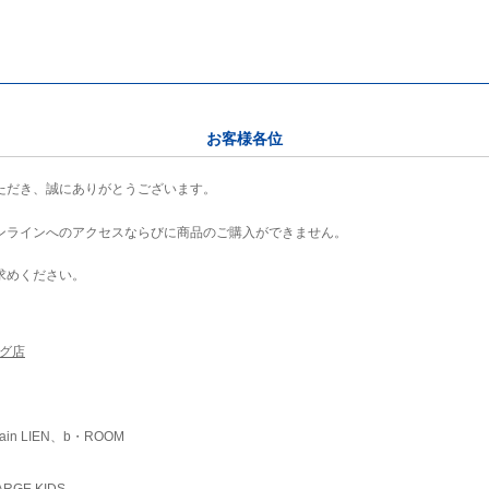
お客様各位
ただき、誠にありがとうございます。
ンラインへのアクセスならびに商品のご購入ができません。
求めください。
ング店
ain LIEN、b・ROOM
RGE KIDS