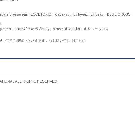
childrenswear、LOVETOXIC、kladskap、by loveit、Lindsay、BLUE CROSS
店
ycheer、Love&Peace&Money、sense of wonder、キリンのソフィ
が、何卒ご理解いただきますようお願い申し上げます。