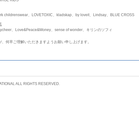
childrenswear、LOVETOXIC、kladskap、by loveit、Lindsay、BLUE CROSS
店
ycheer、Love&Peace&Money、sense of wonder、キリンのソフィ
が、何卒ご理解いただきますようお願い申し上げます。