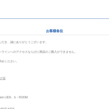
お客様各位
ただき、誠にありがとうございます。
ンラインへのアクセスならびに商品のご購入ができません。
求めください。
ング店
ain LIEN、b・ROOM
RGE KIDS