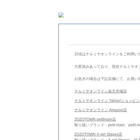
日頃はナルミヤオンラインをご利用い
大変混みあっており、現在ナルミヤオ
お急ぎの場合は下記店舗にて、お買い
ナルミヤオンライン楽天市場店
ナルミヤオンライン Yahoo!ショッピ
ナルミヤオンライン Amazon店
ZOZOTOWN petitmain店
取り扱いブランド：petit main、petit m
ZOZOTOWN X-girl Stages店
取り扱いブランド：X-girl Stages、XLA