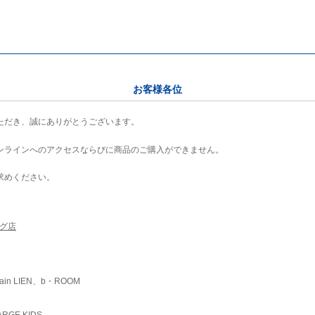
お客様各位
ただき、誠にありがとうございます。
ンラインへのアクセスならびに商品のご購入ができません。
求めください。
ング店
ain LIEN、b・ROOM
RGE KIDS