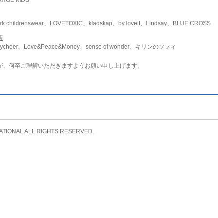
childrenswear、LOVETOXIC、kladskap、by loveit、Lindsay、BLUE CROSS
店
ycheer、Love&Peace&Money、sense of wonder、キリンのソフィ
が、何卒ご理解いただきますようお願い申し上げます。