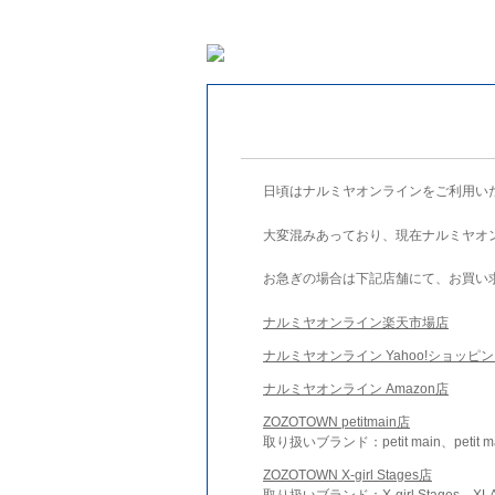
日頃はナルミヤオンラインをご利用い
大変混みあっており、現在ナルミヤオ
お急ぎの場合は下記店舗にて、お買い
ナルミヤオンライン楽天市場店
ナルミヤオンライン Yahoo!ショッピ
ナルミヤオンライン Amazon店
ZOZOTOWN petitmain店
取り扱いブランド：petit main、petit m
ZOZOTOWN X-girl Stages店
取り扱いブランド：X-girl Stages、XLA