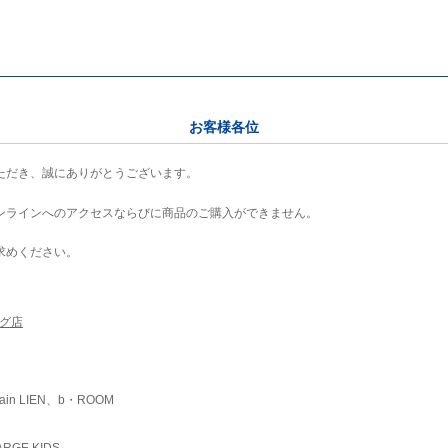
お客様各位
ただき、誠にありがとうございます。
ンラインへのアクセスならびに商品のご購入ができません。
求めください。
ング店
ain LIEN、b・ROOM
RGE KIDS