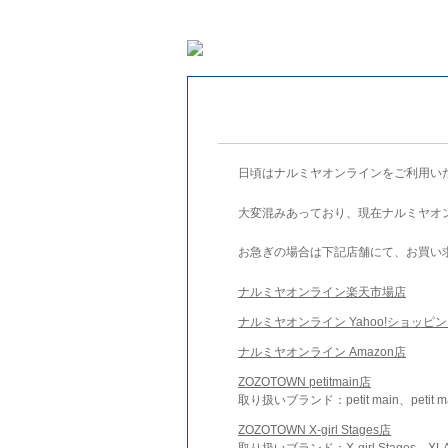
日頃はナルミヤオンラインをご利用い
大変混みあっており、現在ナルミヤオ
お急ぎの場合は下記店舗にて、お買い
ナルミヤオンライン楽天市場店
ナルミヤオンライン Yahoo!ショッピ
ナルミヤオンライン Amazon店
ZOZOTOWN petitmain店
取り扱いブランド：petit main、petit m
ZOZOTOWN X-girl Stages店
取り扱いブランド：X-girl Stages、XLA