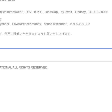
childrenswear、LOVETOXIC、kladskap、by loveit、Lindsay、BLUE CROSS
店
ycheer、Love&Peace&Money、sense of wonder、キリンのソフィ
が、何卒ご理解いただきますようお願い申し上げます。