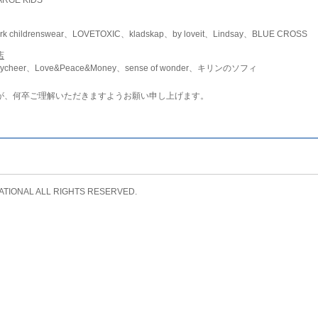
childrenswear、LOVETOXIC、kladskap、by loveit、Lindsay、BLUE CROSS
店
ycheer、Love&Peace&Money、sense of wonder、キリンのソフィ
が、何卒ご理解いただきますようお願い申し上げます。