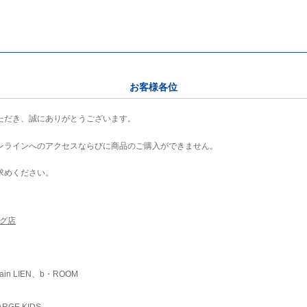
お客様各位
ただき、誠にありがとうございます。
ンラインへのアクセスならびに商品のご購入ができません。
求めください。
ング店
ain LIEN、b・ROOM
RGE KIDS