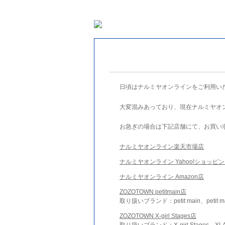
日頃はナルミヤオンラインをご利用い
大変混みあっており、現在ナルミヤオ
お急ぎの場合は下記店舗にて、お買い
ナルミヤオンライン楽天市場店
ナルミヤオンライン Yahoo!ショッピ
ナルミヤオンライン Amazon店
ZOZOTOWN petitmain店
取り扱いブランド：petit main、petit m
ZOZOTOWN X-girl Stages店
取り扱いブランド：X-girl Stages、XLA