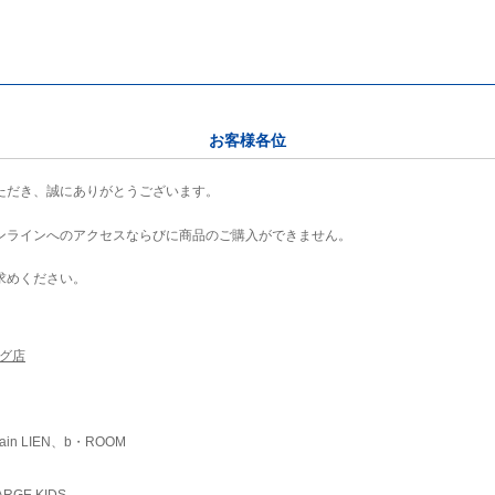
お客様各位
ただき、誠にありがとうございます。
ンラインへのアクセスならびに商品のご購入ができません。
求めください。
ング店
ain LIEN、b・ROOM
RGE KIDS