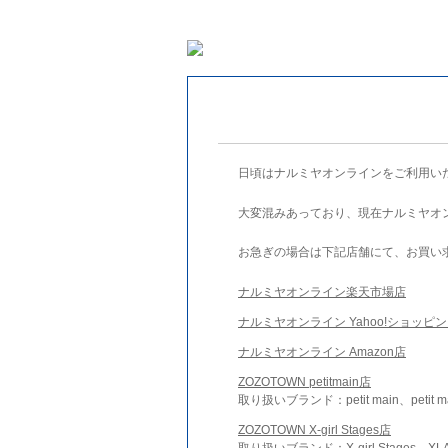
日頃はナルミヤオンラインをご利用い
大変混みあっており、現在ナルミヤオ
お急ぎの場合は下記店舗にて、お買い
ナルミヤオンライン楽天市場店
ナルミヤオンライン Yahoo!ショッピ
ナルミヤオンライン Amazon店
ZOZOTOWN petitmain店
取り扱いブランド：petit main、petit m
ZOZOTOWN X-girl Stages店
取り扱いブランド：X-girl Stages、XLA