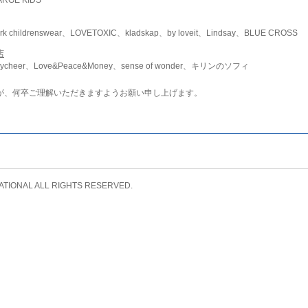
childrenswear、LOVETOXIC、kladskap、by loveit、Lindsay、BLUE CROSS
店
ycheer、Love&Peace&Money、sense of wonder、キリンのソフィ
が、何卒ご理解いただきますようお願い申し上げます。