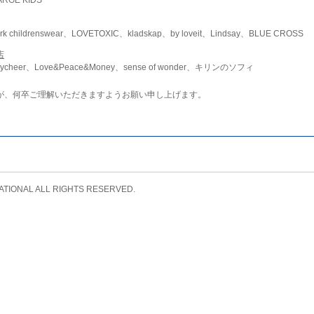
childrenswear、LOVETOXIC、kladskap、by loveit、Lindsay、BLUE CROSS
店
ycheer、Love&Peace&Money、sense of wonder、キリンのソフィ
が、何卒ご理解いただきますようお願い申し上げます。