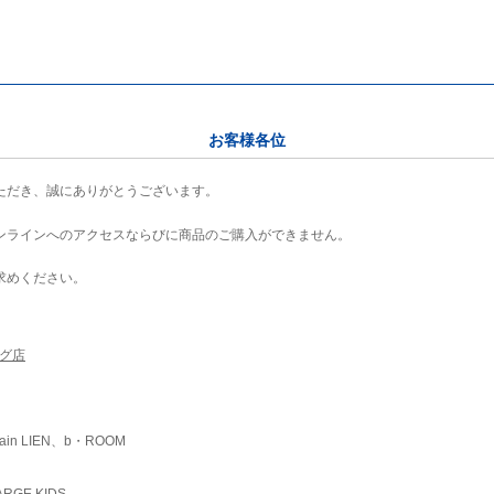
お客様各位
ただき、誠にありがとうございます。
ンラインへのアクセスならびに商品のご購入ができません。
求めください。
ング店
ain LIEN、b・ROOM
RGE KIDS