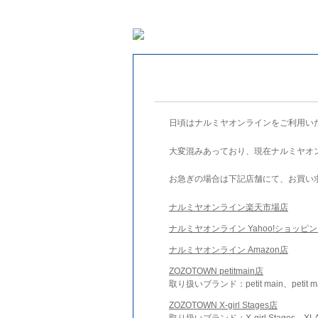
日頃はナルミヤオンラインをご利用い
大変混みあっており、現在ナルミヤオ
お急ぎの場合は下記店舗にて、お買い
ナルミヤオンライン楽天市場店
ナルミヤオンライン Yahoo!ショッピ
ナルミヤオンライン Amazon店
ZOZOTOWN petitmain店
取り扱いブランド：petit main、petit m
ZOZOTOWN X-girl Stages店
取り扱いブランド：X-girl Stages、XLA