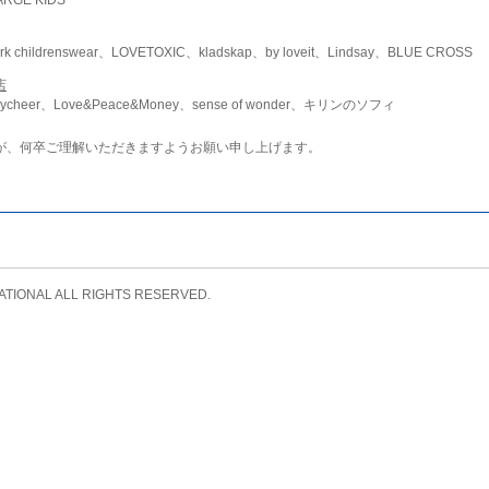
childrenswear、LOVETOXIC、kladskap、by loveit、Lindsay、BLUE CROSS
店
ycheer、Love&Peace&Money、sense of wonder、キリンのソフィ
が、何卒ご理解いただきますようお願い申し上げます。