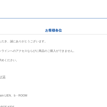
お客様各位
ただき、誠にありがとうございます。
ンラインへのアクセスならびに商品のご購入ができません。
求めください。
ング店
ain LIEN、b・ROOM
RGE KIDS