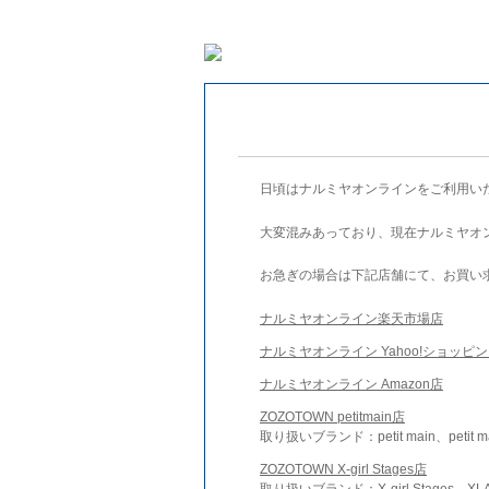
日頃はナルミヤオンラインをご利用い
大変混みあっており、現在ナルミヤオ
お急ぎの場合は下記店舗にて、お買い
ナルミヤオンライン楽天市場店
ナルミヤオンライン Yahoo!ショッピ
ナルミヤオンライン Amazon店
ZOZOTOWN petitmain店
取り扱いブランド：petit main、petit m
ZOZOTOWN X-girl Stages店
取り扱いブランド：X-girl Stages、XLA